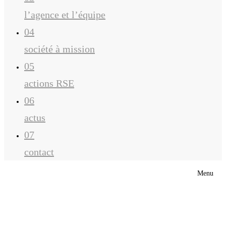
l’agence et l’équipe
04
société à mission
05
actions RSE
06
actus
07
contact
Menu