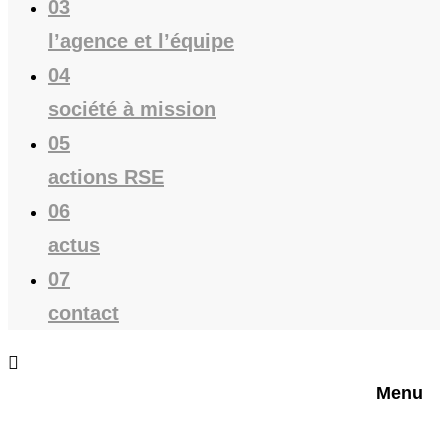
03
l’agence et l’équipe
04
société à mission
05
actions RSE
06
actus
07
contact
Menu