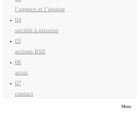
l’agence et l’équipe
04
société à mission
05
actions RSE
06
actus
07
contact
Menu