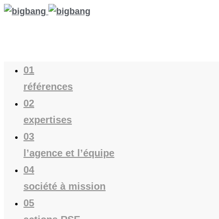
01
références
02
expertises
03
l’agence et l’équipe
04
société à mission
05