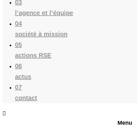
03
l’agence et l’équipe
04
société à mission
05
actions RSE
06
actus
07
contact
Menu